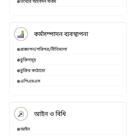
তথ্যের আবেদন ফরম
কর্মসম্পাদন ব্যবস্থাপনা
প্রজ্ঞাপন/পরিপত্র/নীতিমালা
চুক্তিসমূহ
চুক্তির কাঠামো
এপিএমএস
আইন ও বিধি
আইন