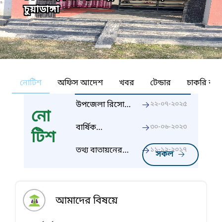
চুয়াডাঙ্গা
নোটিশ
অফিস আদেশ
খবর
টেন্ডার
চাকরি কর্ন
উপজেলা রিসোর্স
২২-০৭-২০২৫
নো
সেন্টারের
পরিবর্তিত নাম-
বার্ষিক
৩০-০৬-২০২৩
টিশ
উপজেলা
কর্মসম্পাদন চুক্তি
প্রাইমারি
২০২৩-২০২৪
তথ্য বাতায়নের
১১-১২-২০১৭
সকল
এডুকেশন ট্রেনিং
মাধ্যমে তথ্য ও
সেন্টার
সেবা প্রদান করা
(ইউপিইটিসি)
হচ্ছে। আপনার
কাঙ্ক্ষিত তথ্য ও
আমাদের বিষয়ে
সেবা বাতায়ন
হতে গ্রহণ করুন।