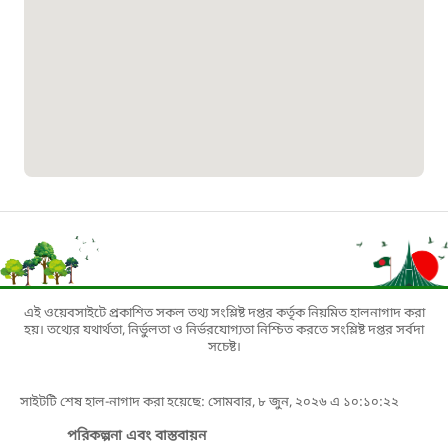
বাংলাদেশ মুক্তিযোদ্ধা কল্যাণ ট্রাস্ট
১৬১৩৫
প্রবাসী কল সেন্টার
১৬৫৭৫
ই-জিপি ইমার্জেন্সি হটলাইন
১০০
এই ওয়েবসাইটে প্রকাশিত সকল তথ্য সংশ্লিষ্ট দপ্তর কর্তৃক নিয়মিত হালনাগাদ করা
বাংলাদেশ টেলিযোগাযোগ সেবা সংক্রান্ত
হয়। তথ্যের যথার্থতা, নির্ভুলতা ও নির্ভরযোগ্যতা নিশ্চিত করতে সংশ্লিষ্ট দপ্তর সর্বদা
সচেষ্ট।
হটলাইন
সাইটটি শেষ হাল-নাগাদ করা হয়েছে: সোমবার, ৮ জুন, ২০২৬ এ ১০:১০:২২
১৬৯৯৯
পরিকল্পনা এবং বাস্তবায়ন