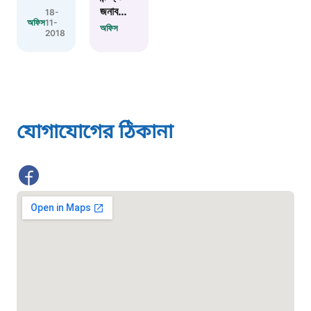
জনাব
18-
বাংলাদেশ কর্মচারী কল্যাণ বোর্ড হটলাইন
অফিস
11-
সুভাষ চন্দ্র
অফিস
2018
ঘোষ এর
যোগদান
০১৯০৮৮৮৮৮৮৮
মাদকদ্রব্য নিয়ন্ত্রণ হটলাইন
যোগাযোগের ঠিকানা
১৬১১৩
জরুরী অভ্যন্তরীণ নৌ-পরিবহন হটলাইন
১৬৪৪৫
পাসপোর্ট বাতায়ন হটলাইন
১৬১৭১