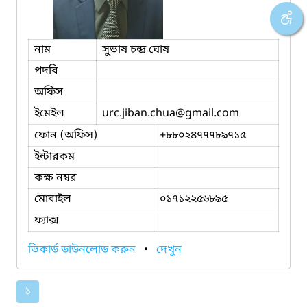
নাম
সুভাষ চন্দ্র ঘোষ
পদবি
অফিস
ইমেইল
urc.jiban.chua
@gmail.com
ফোন (অফিস)
+৮৮০২৪৭৭৭৮৯৭১৫
ইন্টারকম
কক্ষ নম্বর
মোবাইল
০১৭১২২৫৬৮৯৫
ফ্যাক্স
ভিকার্ড ডাউনলোড করুন
•
দেখুন
১