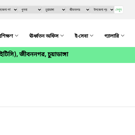
দেখুন
্রশিক্ষণ
ঊর্ধ্বতন অফিস
ই-সেবা
গ্যালারি
ইটিসি), জীবননগর, চুয়াডাঙ্গা