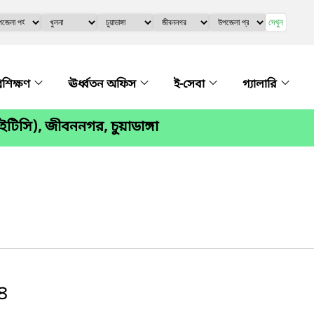
দেখুন
্রশিক্ষণ
ঊর্ধ্বতন অফিস
ই-সেবা
গ্যালারি
ইটিসি), জীবননগর, চুয়াডাঙ্গা
২৪