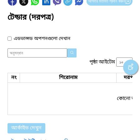
আপনার মতামত প্রদান করুন
টেন্ডার (দরপত্র)
এডভান্সড অপশনগুলো দেখান
পৃষ্ঠা আইটেম
নং
শিরোনাম
দরপত্র 
কোনো তথ্য
আর্কাইভ দেখুন