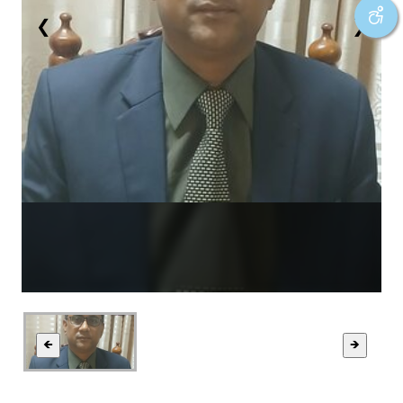
❮
❯
🡸
🡺